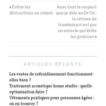
«
Éviter les
Avec tout le respect
distractions au volant
que je dois au Dr Oz :
la cétone de
framboise n’est pas
un miracle qui brûle
les graisses
»
ARTICLES RÉCENTS
Les vestes de refroidissement fonctionnent-
elles bien ?
Traitement acoustique home studio : quelle
optimisation faire ?
Vêtements pratiques pour personnes âgées :
où en trouver ?