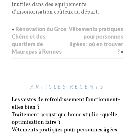
inutiles dans des équipements
d’insonorisation coûteux au départ.
«
Rénovation du Gros
Vêtements pratiques
Chêne et des
pour personnes
quartiers de
âgées : où en trouver
Maurepas à Rennes
?
»
ARTICLES RÉCENTS
Les vestes de refroidissement fonctionnent-
elles bien ?
Traitement acoustique home studio : quelle
optimisation faire ?
Vêtements pratiques pour personnes âgées :